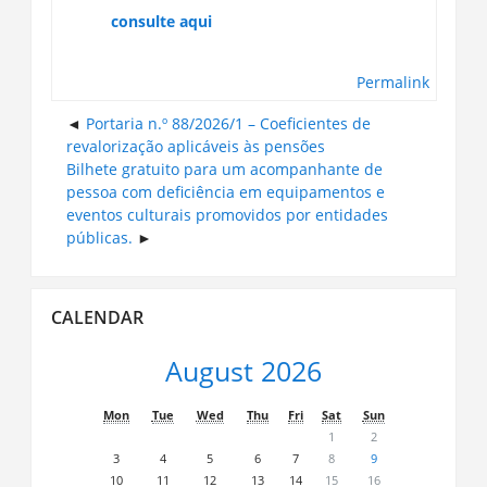
consulte aqui
Permalink
Portaria n.º 88/2026/1 – Coeficientes de
revalorização aplicáveis às pensões
Bilhete gratuito para um acompanhante de
pessoa com deficiência em equipamentos e
eventos culturais promovidos por entidades
públicas.
Skip
CALENDAR
Calendar
August 2026
Mon
Tue
Wed
Thu
Fri
Sat
Sun
1
2
3
4
5
6
7
8
9
10
11
12
13
14
15
16