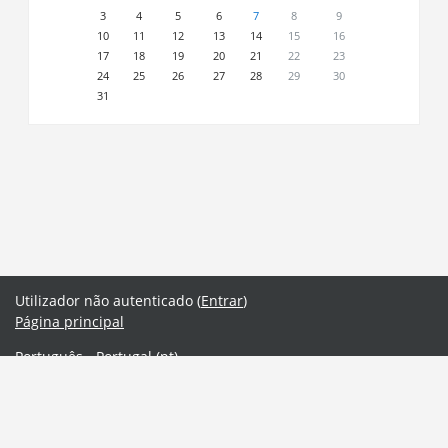
3
4
5
6
7
8
9
10
11
12
13
14
15
16
17
18
19
20
21
22
23
24
25
26
27
28
29
30
31
Utilizador não autenticado (
Entrar
)
Página principal
Português - Portugal ‎(pt)‎
English ‎(en)‎
Português - Portugal ‎(pt)‎
Obter a aplicação móvel