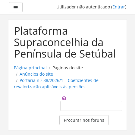
Painel lateral
Utilizador não autenticado (
Entrar
)
Ir
para
Plataforma
o
conteúdo
Supraconcelhia da
principal
Península de Setúbal
Página principal
Páginas do site
Anúncios do site
Portaria n.º 88/2026/1 – Coeficientes de
revalorização aplicáveis às pensões
Procurar
Procurar nos fóruns