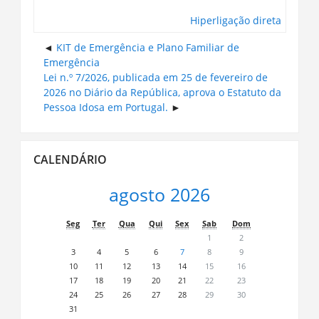
Hiperligação direta
KIT de Emergência e Plano Familiar de
Emergência
Lei n.º 7/2026, publicada em 25 de fevereiro de
2026 no Diário da República, aprova o Estatuto da
Pessoa Idosa em Portugal.
Ignorar
CALENDÁRIO
Calendário
agosto 2026
Seg
Ter
Qua
Qui
Sex
Sab
Dom
1
2
3
4
5
6
7
8
9
10
11
12
13
14
15
16
17
18
19
20
21
22
23
24
25
26
27
28
29
30
31