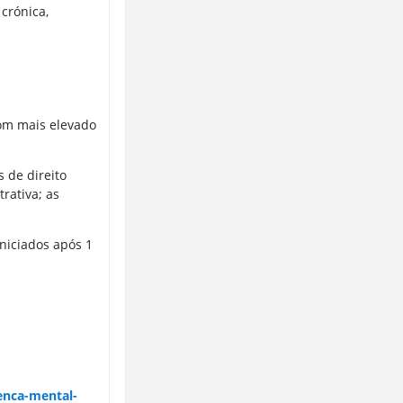
crónica,
com mais elevado
 de direito
rativa; as
iniciados após 1
enca-mental-