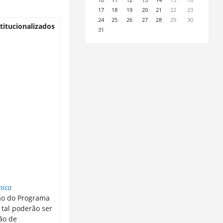
17
18
19
20
21
22
23
24
25
26
27
28
29
30
titucionalizados
31
nica
ão do Programa
 tal poderão ser
ão de