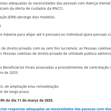
postas adequadas às necessidades das pessoas com doença mental 
ficiam da oferta de cuidados da RNCCI.
ração (ERR) abrange dois modelos:
)
e máxima para alojar até 6 pessoas) ou individual (para pessoas 
e direito privado, com ou sem fins lucrativos; as Pessoas coletivas
as Pessoas coletivas de direito privado de utilidade pública administ
os Beneficiários Finais associadas a procedimentos de contratação 
ro de 2025:
iz, de ampliação e/ou remodelação;
r de longo prazo.
59h do dia 11 de março de 2025.
-criar-respostas-adequadas-as-necessidades-das-pessoas-com-do