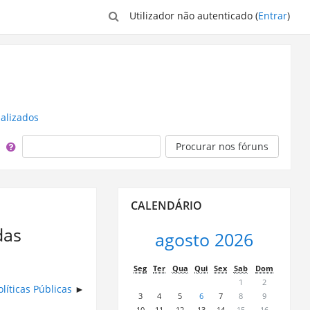
Utilizador não autenticado (
Entrar
)
nalizados
Procurar
Procurar nos fóruns
Ignorar
CALENDÁRIO
Calendário
das
agosto 2026
Seg
Ter
Qua
Qui
Sex
Sab
Dom
1
2
líticas Públicas
3
4
5
6
7
8
9
10
11
12
13
14
15
16