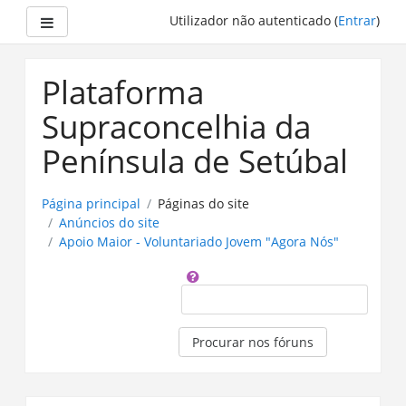
Painel lateral
Utilizador não autenticado (
Entrar
)
Ir
para
Plataforma
o
conteúdo
Supraconcelhia da
principal
Península de Setúbal
Página principal
Páginas do site
Anúncios do site
Apoio Maior - Voluntariado Jovem "Agora Nós"
Procurar
Procurar nos fóruns