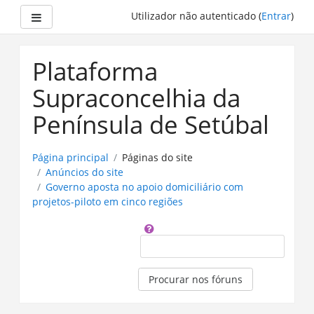
Painel lateral
Utilizador não autenticado (
Entrar
)
Ir
para
Plataforma
o
conteúdo
Supraconcelhia da
principal
Península de Setúbal
Página principal
Páginas do site
Anúncios do site
Governo aposta no apoio domiciliário com
projetos-piloto em cinco regiões
Procurar
Procurar nos fóruns