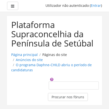
Painel lateral
Utilizador não autenticado (
Entrar
)
Ir
para
Plataforma
o
conteúdo
Supraconcelhia da
principal
Península de Setúbal
Página principal
Páginas do site
Anúncios do site
O programa Daphne-CHILD abriu o período de
candidaturas
Procurar
Procurar nos fóruns