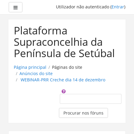
Painel lateral
Utilizador não autenticado (
Entrar
)
Ir
para
Plataforma
o
conteúdo
Supraconcelhia da
principal
Península de Setúbal
Página principal
Páginas do site
Anúncios do site
WEBINAR-PRR Creche dia 14 de dezembro
Procurar
Procurar nos fóruns