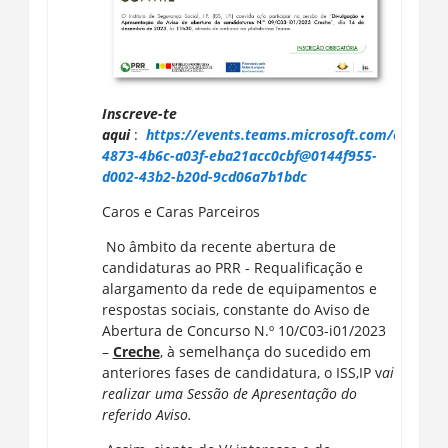
Inscreve-te
aqui
:
https://events.teams.microsoft.com/event/b
4873-4b6c-a03f-eba21acc0cbf@0144f955-
d002-43b2-b20d-9cd06a7b1bdc
Caros e Caras Parceiros
No âmbito da recente abertura de
candidaturas ao PRR - Requalificação e
alargamento da rede de equipamentos e
respostas sociais, constante do Aviso de
Abertura de Concurso N.º 10/C03-i01/2023
–
Creche
, à semelhança do sucedido em
anteriores fases de candidatura, o ISS,IP v
ai
realizar uma Sessão de Apresentação do
referido Aviso.