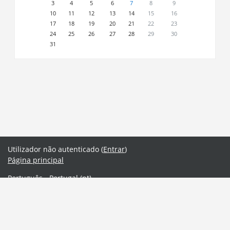
3
4
5
6
7
8
9
10
11
12
13
14
15
16
17
18
19
20
21
22
23
24
25
26
27
28
29
30
31
Utilizador não autenticado (
Entrar
)
Página principal
Português - Portugal ‎(pt)‎
English ‎(en)‎
Português - Portugal ‎(pt)‎
Obter a aplicação móvel
Mudar para o tema standard