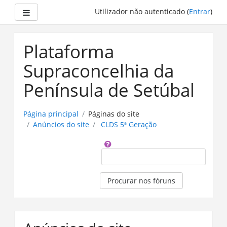
Painel lateral
Utilizador não autenticado (
Entrar
)
Ir
para
Plataforma
o
conteúdo
Supraconcelhia da
principal
Península de Setúbal
Página principal
Páginas do site
Anúncios do site
CLDS 5ª Geração
Procurar
Procurar nos fóruns