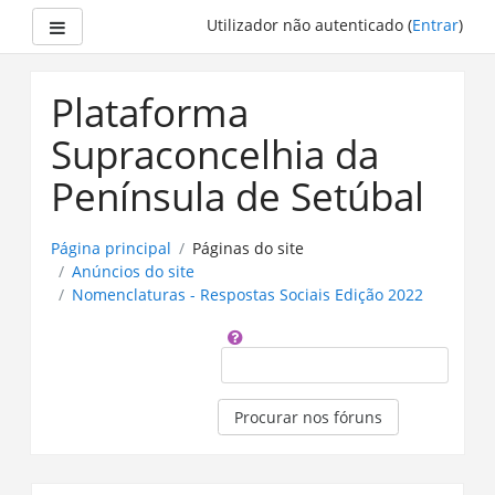
Painel lateral
Utilizador não autenticado (
Entrar
)
Ir
para
Plataforma
o
conteúdo
Supraconcelhia da
principal
Península de Setúbal
Página principal
Páginas do site
Anúncios do site
Nomenclaturas - Respostas Sociais Edição 2022
Procurar
Procurar nos fóruns