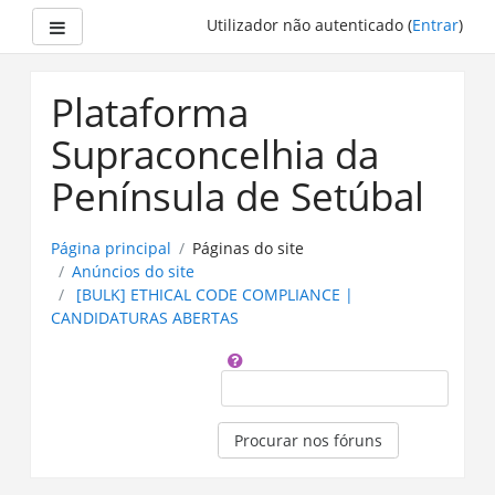
Painel lateral
Utilizador não autenticado (
Entrar
)
Ir
para
Plataforma
o
conteúdo
Supraconcelhia da
principal
Península de Setúbal
Página principal
Páginas do site
Anúncios do site
[BULK] ETHICAL CODE COMPLIANCE |
CANDIDATURAS ABERTAS
Procurar
Procurar nos fóruns