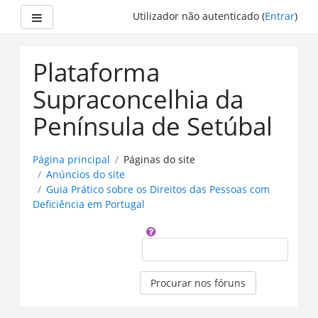
Painel lateral
Utilizador não autenticado (
Entrar
)
Ir
para
Plataforma
o
conteúdo
Supraconcelhia da
principal
Península de Setúbal
Página principal
Páginas do site
Anúncios do site
Guia Prático sobre os Direitos das Pessoas com
Deficiência em Portugal​
Procurar
Procurar nos fóruns