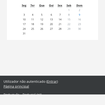
Seg
Ter
Qua
Qui
Sex
Sab
Dom
1
2
3
4
5
6
7
8
9
10
11
12
13
14
15
16
17
18
19
20
21
22
23
24
25
26
27
28
29
30
31
Utilizador não autenticado (
Entrar
)
Página principal
Português - Portugal ‎(pt)‎
English ‎(en)‎
Português - Portugal ‎(pt)‎