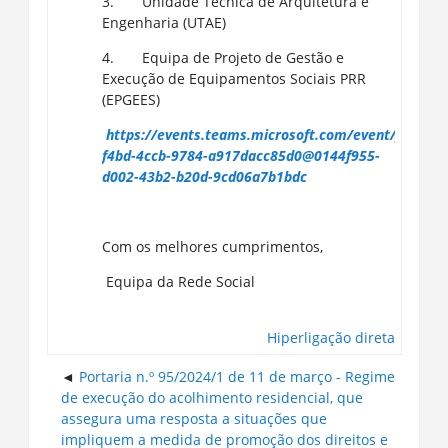
3. Unidade Técnica de Arquitetura e
Engenharia (UTAE)
4. Equipa de Projeto de Gestão e
Execução de Equipamentos Sociais PRR
(EPGEES)
https://events.teams.microsoft.com/event/fe135d8
f4bd-4ccb-9784-a917dacc85d0@0144f955-
d002-43b2-b20d-9cd06a7b1bdc
Com os melhores cumprimentos,
Equipa da Rede Social
Hiperligação direta
Portaria n.º 95/2024/1 de 11 de março - Regime
de execução do acolhimento residencial, que
assegura uma resposta a situações que
impliquem a medida de promoção dos direitos e