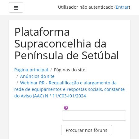
Painel lateral
Utilizador não autenticado (
Entrar
)
Ir
para
Plataforma
o
conteúdo
Supraconcelhia da
principal
Península de Setúbal
Página principal
Páginas do site
Anúncios do site
Webinar RR - Requalificação e alargamento da
rede de equipamentos e respostas sociais, constante
do Aviso (AAC) N.º 11/C03-i01/2024
Procurar
Procurar nos fóruns