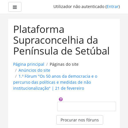
Painel lateral
Utilizador não autenticado (
Entrar
)
Ir
para
Plataforma
o
conteúdo
Supraconcelhia da
principal
Península de Setúbal
Página principal
Páginas do site
Anúncios do site
1.º Fórum "Os 50 anos da democracia e o
percurso das políticas e medidas de não
institucionalização" | 21 de fevereiro
Procurar
Procurar nos fóruns