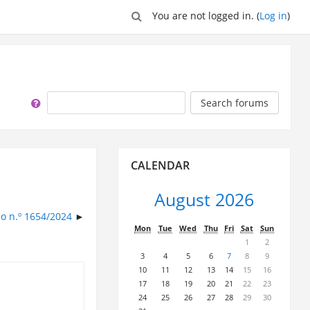
You are not logged in. (
Log in
)
Search
Search forums
Skip
CALENDAR
Calendar
August 2026
ho n.º 1654/2024
Mon
Tue
Wed
Thu
Fri
Sat
Sun
1
2
3
4
5
6
7
8
9
10
11
12
13
14
15
16
17
18
19
20
21
22
23
24
25
26
27
28
29
30