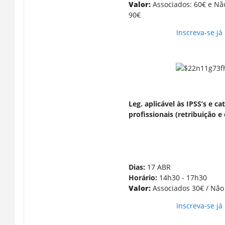
Valor:
Associados: 60€ e Nã
90€
Inscreva-se já
Leg. aplicável às IPSS’s e ca
profissionais (retribuição e
Dias:
17 ABR
Horário:
14h30 - 17h30
Valor:
Associados 30€ / Não
Inscreva-se já