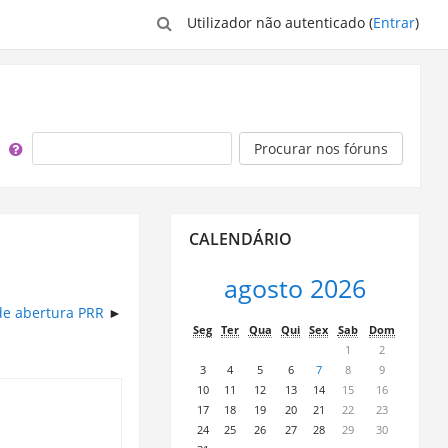
Utilizador não autenticado (
Entrar
)
Procurar
Procurar nos fóruns
Ignorar
CALENDÁRIO
Calendário
agosto 2026
de abertura PRR
Seg
Ter
Qua
Qui
Sex
Sab
Dom
1
2
3
4
5
6
7
8
9
10
11
12
13
14
15
16
17
18
19
20
21
22
23
24
25
26
27
28
29
30