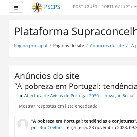
PSCPS
PORTUGUÊS - PORTUGAL ‎(PT)‎
Painel lateral
Ir
para
Plataforma Supraconcelh
o
conteúdo
principal
Página principal
Páginas do site
Anúncios do site
“A 
Anúncios do site
“A pobreza em Portugal: tendência
Abertura de Avisos do Portugal 2030 – Inovação Social 
“A pobreza em Portugal: tendências e conjeturas”
por
Rui Coelho
- terça-feira, 28 novembro 2023, 09: