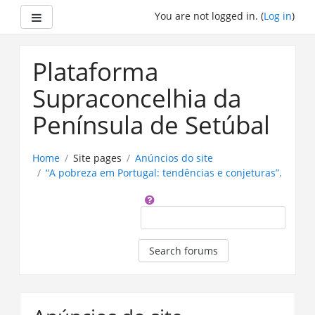
Side panel
You are not logged in. (
Log in
)
Skip
to
Plataforma
main
content
Supraconcelhia da
Península de Setúbal
Home
Site pages
Anúncios do site
“A pobreza em Portugal: tendências e conjeturas”.
Search
Search forums