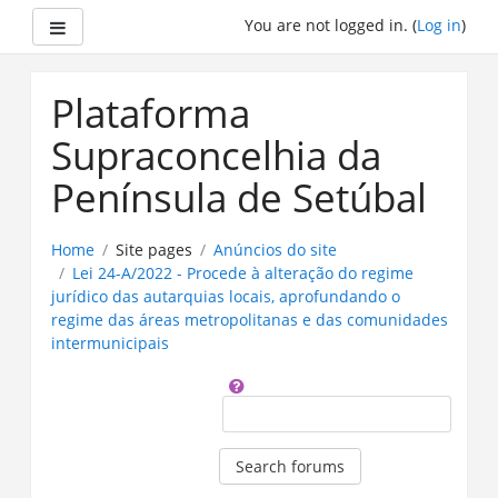
Side panel
You are not logged in. (
Log in
)
Skip
to
Plataforma
main
content
Supraconcelhia da
Península de Setúbal
Home
Site pages
Anúncios do site
Lei 24-A/2022 - Procede à alteração do regime
jurídico das autarquias locais, aprofundando o
regime das áreas metropolitanas e das comunidades
intermunicipais
Search
Search forums