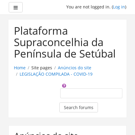
Side panel
You are not logged in. (
Log in
)
Skip
to
Plataforma
main
content
Supraconcelhia da
Península de Setúbal
Home
Site pages
Anúncios do site
LEGISLAÇÃO COMPILADA - COVID-19
Search
Search forums